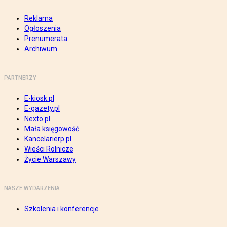
Reklama
Ogłoszenia
Prenumerata
Archiwum
PARTNERZY
E-kiosk.pl
E-gazety.pl
Nexto.pl
Mała księgowość
Kancelarierp.pl
Wieści Rolnicze
Życie Warszawy
NASZE WYDARZENIA
Szkolenia i konferencje