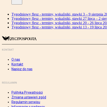
Tygodniowy flesz - terminy, wskaźniki, stawki 3 – 9 sierpnia 2
Tygodniowy flesz - terminy, wskaźniki, stawki 27 lipca – 2 sier
Tygodniowy flesz - terminy, wskaźniki, stawki 20 - 26 lipca 20
Tygodniowy flesz - terminy, wskaźniki, stawki 13 - 19 lipca 20
KONTAKT
O nas
Kontakt
Napisz do nas
REGULAMIN
Polityka Prywatności
Zmiana ustawień zgód
Regulamin serwisu
Informacje o nadawcy