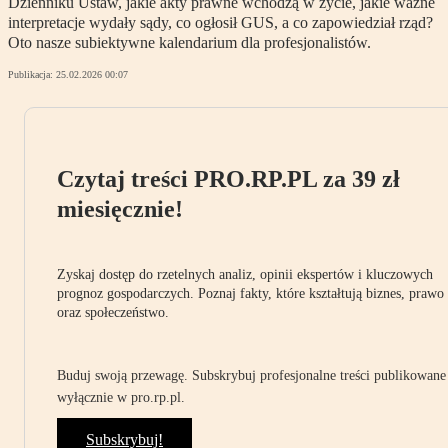
Dzienniku Ustaw, jakie akty prawne wchodzą w życie, jakie ważne
interpretacje wydały sądy, co ogłosił GUS, a co zapowiedział rząd?
Oto nasze subiektywne kalendarium dla profesjonalistów.
Publikacja:
25.02.2026 00:07
Czytaj treści PRO.RP.PL za 39 zł
miesięcznie!
Zyskaj dostęp do rzetelnych analiz, opinii ekspertów i kluczowych
prognoz gospodarczych. Poznaj fakty, które kształtują biznes, prawo
oraz społeczeństwo.
Buduj swoją przewagę. Subskrybuj profesjonalne treści publikowane
wyłącznie w pro.rp.pl.
Subskrybuj!