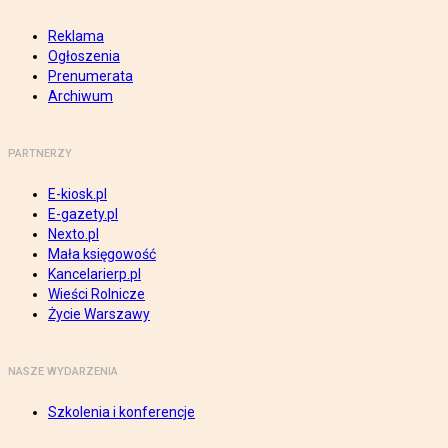
Reklama
Ogłoszenia
Prenumerata
Archiwum
PARTNERZY
E-kiosk.pl
E-gazety.pl
Nexto.pl
Mała księgowość
Kancelarierp.pl
Wieści Rolnicze
Życie Warszawy
NASZE WYDARZENIA
Szkolenia i konferencje