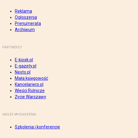
Reklama
Ogłoszenia
Prenumerata
Archiwum
PARTNERZY
E-kiosk.pl
E-gazety.pl
Nexto.pl
Mała księgowość
Kancelarierp.pl
Wieści Rolnicze
Życie Warszawy
NASZE WYDARZENIA
Szkolenia i konferencje