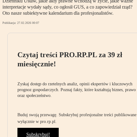
Dzienniku Ustaw, jakie akty prawne wchodzą w życie, jakie ważne
interpretacje wydały sądy, co ogłosił GUS, a co zapowiedział rząd?
Oto nasze subiektywne kalendarium dla profesjonalistów.
Publikacja:
27.02.2026 00:07
Czytaj treści PRO.RP.PL za 39 zł
miesięcznie!
Zyskaj dostęp do rzetelnych analiz, opinii ekspertów i kluczowych
prognoz gospodarczych. Poznaj fakty, które kształtują biznes, prawo
oraz społeczeństwo.
Buduj swoją przewagę. Subskrybuj profesjonalne treści publikowane
wyłącznie w pro.rp.pl.
Subskrybuj!