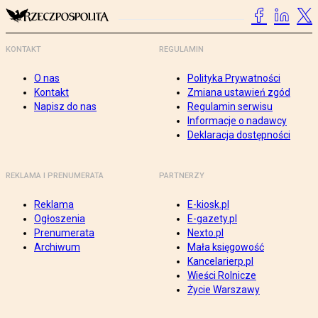
KONTAKT
REGULAMIN
O nas
Polityka Prywatności
Kontakt
Zmiana ustawień zgód
Napisz do nas
Regulamin serwisu
Informacje o nadawcy
Deklaracja dostępności
REKLAMA I PRENUMERATA
PARTNERZY
Reklama
E-kiosk.pl
Ogłoszenia
E-gazety.pl
Prenumerata
Nexto.pl
Archiwum
Mała księgowość
Kancelarierp.pl
Wieści Rolnicze
Życie Warszawy