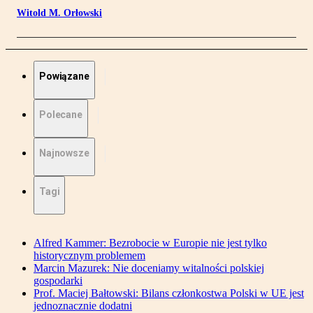
Witold M. Orłowski
Powiązane
Polecane
Najnowsze
Tagi
Alfred Kammer: Bezrobocie w Europie nie jest tylko
historycznym problemem
Marcin Mazurek: Nie doceniamy witalności polskiej
gospodarki
Prof. Maciej Bałtowski: Bilans członkostwa Polski w UE jest
jednoznacznie dodatni