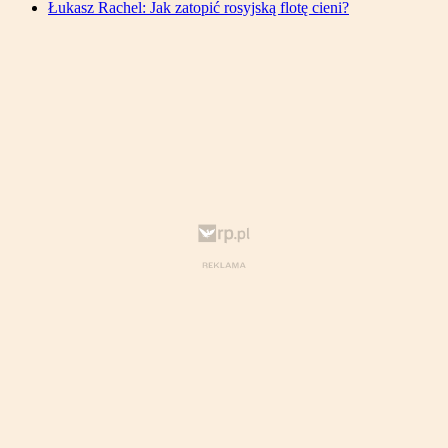
Łukasz Rachel: Jak zatopić rosyjską flotę cieni?