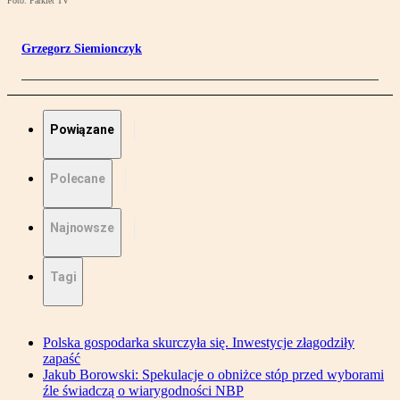
Foto: Parkiet TV
Grzegorz Siemionczyk
Powiązane
Polecane
Najnowsze
Tagi
Polska gospodarka skurczyła się. Inwestycje złagodziły
zapaść
Jakub Borowski: Spekulacje o obniżce stóp przed wyborami
źle świadczą o wiarygodności NBP