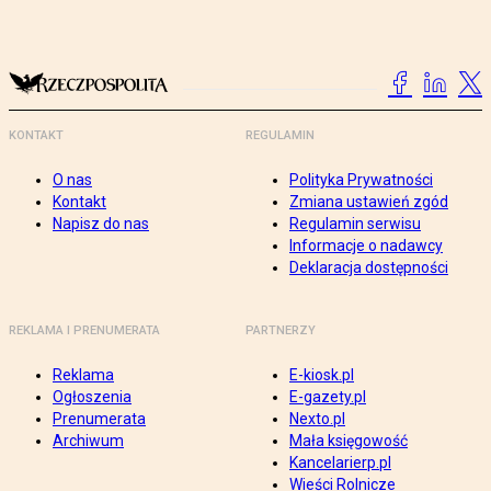
KONTAKT
REGULAMIN
O nas
Polityka Prywatności
Kontakt
Zmiana ustawień zgód
Napisz do nas
Regulamin serwisu
Informacje o nadawcy
Deklaracja dostępności
REKLAMA I PRENUMERATA
PARTNERZY
Reklama
E-kiosk.pl
Ogłoszenia
E-gazety.pl
Prenumerata
Nexto.pl
Archiwum
Mała księgowość
Kancelarierp.pl
Wieści Rolnicze