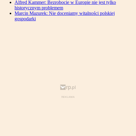
Alfred Kammer: Bezrobocie w Europie nie jest tylko
historycznym problemem
Marcin Mazurek: Nie doceniamy witalności polskiej
gospodarki