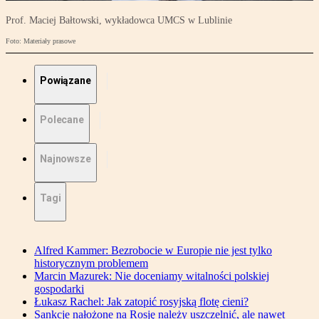
Prof. Maciej Bałtowski, wykładowca UMCS w Lublinie
Foto: Materiały prasowe
Powiązane
Polecane
Najnowsze
Tagi
Alfred Kammer: Bezrobocie w Europie nie jest tylko
historycznym problemem
Marcin Mazurek: Nie doceniamy witalności polskiej
gospodarki
Łukasz Rachel: Jak zatopić rosyjską flotę cieni?
Sankcje nałożone na Rosję należy uszczelnić, ale nawet