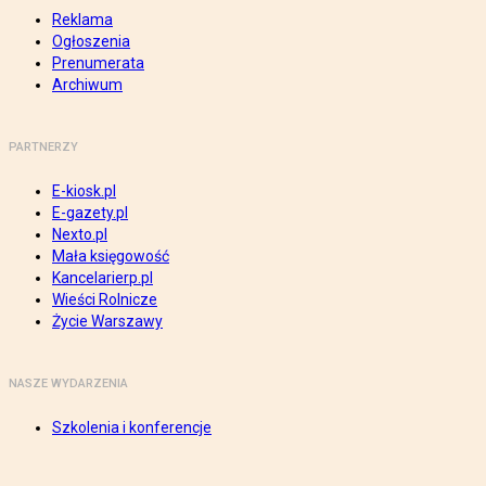
Reklama
Ogłoszenia
Prenumerata
Archiwum
PARTNERZY
E-kiosk.pl
E-gazety.pl
Nexto.pl
Mała księgowość
Kancelarierp.pl
Wieści Rolnicze
Życie Warszawy
NASZE WYDARZENIA
Szkolenia i konferencje