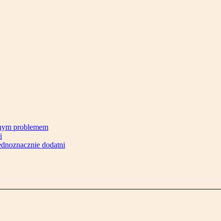
cznym problemem
i
jednoznacznie dodatni