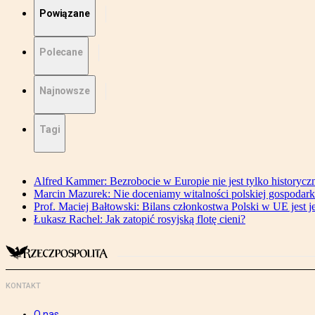
Powiązane
Polecane
Najnowsze
Tagi
Alfred Kammer: Bezrobocie w Europie nie jest tylko history
Marcin Mazurek: Nie doceniamy witalności polskiej gospodark
Prof. Maciej Bałtowski: Bilans członkostwa Polski w UE jest 
Łukasz Rachel: Jak zatopić rosyjską flotę cieni?
KONTAKT
O nas