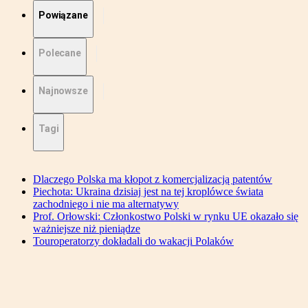
Powiązane
Polecane
Najnowsze
Tagi
Dlaczego Polska ma kłopot z komercjalizacją patentów
Piechota: Ukraina dzisiaj jest na tej kroplówce świata
zachodniego i nie ma alternatywy
Prof. Orłowski: Członkostwo Polski w rynku UE okazało się
ważniejsze niż pieniądze
Touroperatorzy dokładali do wakacji Polaków