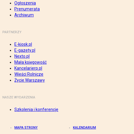
Ogłoszenia
Prenumerata
Archiwum
PARTNERZY
E-kiosk.pl
E-gazety.pl
Nexto.pl
Mała księgowość
Kancelarierp.pl
Wieści Rolnicze
Życie Warszawy
NASZE WYDARZENIA
Szkolenia i konferencje
MAPA STRONY
KALENDARIUM