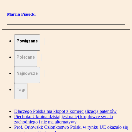
Marcin Piasecki
Powiązane
Polecane
Najnowsze
Tagi
Dlaczego Polska ma kłopot z komercjalizacją patentów
Piechota: Ukraina dzisiaj jest na tej kroplówce świata
zachodniego i nie ma alternatywy
Prof. Orłowski: Członkostwo Polski w rynku UE okazało się