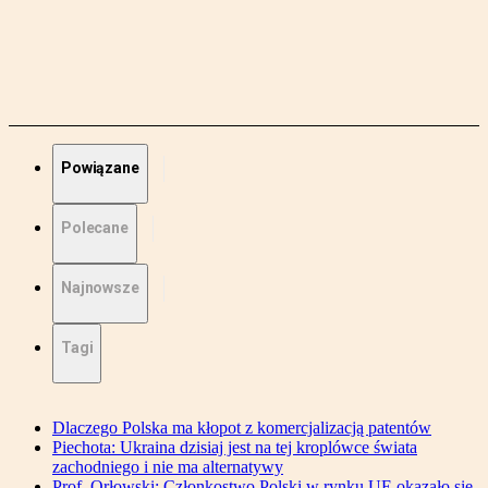
Powiązane
Polecane
Najnowsze
Tagi
Dlaczego Polska ma kłopot z komercjalizacją patentów
Piechota: Ukraina dzisiaj jest na tej kroplówce świata
zachodniego i nie ma alternatywy
Prof. Orłowski: Członkostwo Polski w rynku UE okazało się