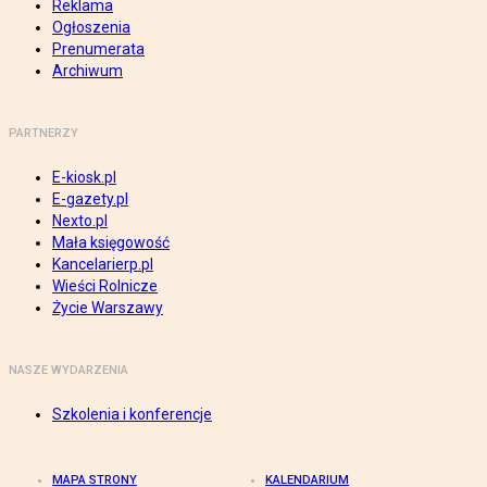
Reklama
Ogłoszenia
Prenumerata
Archiwum
PARTNERZY
E-kiosk.pl
E-gazety.pl
Nexto.pl
Mała księgowość
Kancelarierp.pl
Wieści Rolnicze
Życie Warszawy
NASZE WYDARZENIA
Szkolenia i konferencje
MAPA STRONY
KALENDARIUM