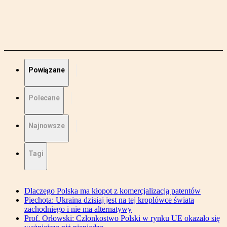
Powiązane
Polecane
Najnowsze
Tagi
Dlaczego Polska ma kłopot z komercjalizacją patentów
Piechota: Ukraina dzisiaj jest na tej kroplówce świata
zachodniego i nie ma alternatywy
Prof. Orłowski: Członkostwo Polski w rynku UE okazało się