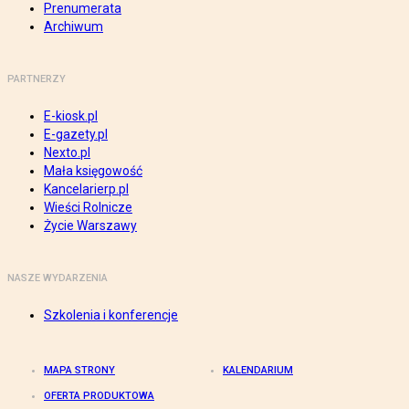
Prenumerata
Archiwum
PARTNERZY
E-kiosk.pl
E-gazety.pl
Nexto.pl
Mała księgowość
Kancelarierp.pl
Wieści Rolnicze
Życie Warszawy
NASZE WYDARZENIA
Szkolenia i konferencje
MAPA STRONY
KALENDARIUM
OFERTA PRODUKTOWA