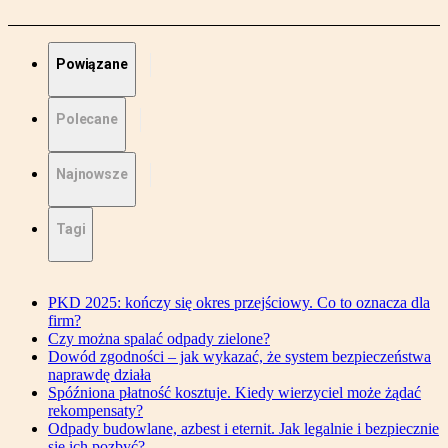
Powiązane
Polecane
Najnowsze
Tagi
PKD 2025: kończy się okres przejściowy. Co to oznacza dla
firm?
Czy można spalać odpady zielone?
Dowód zgodności – jak wykazać, że system bezpieczeństwa
naprawdę działa
Spóźniona płatność kosztuje. Kiedy wierzyciel może żądać
rekompensaty?
Odpady budowlane, azbest i eternit. Jak legalnie i bezpiecznie
się ich pozbyć?