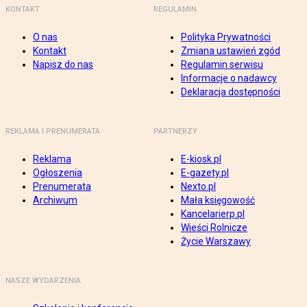
KONTAKT
REGULAMIN
O nas
Polityka Prywatności
Kontakt
Zmiana ustawień zgód
Napisz do nas
Regulamin serwisu
Informacje o nadawcy
Deklaracja dostępności
REKLAMA I PRENUMERATA
PARTNERZY
Reklama
E-kiosk.pl
Ogłoszenia
E-gazety.pl
Prenumerata
Nexto.pl
Archiwum
Mała księgowość
Kancelarierp.pl
Wieści Rolnicze
Życie Warszawy
NASZE WYDARZENIA