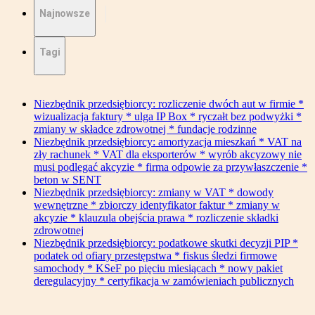
Najnowsze
Tagi
Niezbędnik przedsiębiorcy: rozliczenie dwóch aut w firmie *
wizualizacja faktury * ulga IP Box * ryczałt bez podwyżki *
zmiany w składce zdrowotnej * fundacje rodzinne
Niezbędnik przedsiębiorcy: amortyzacja mieszkań * VAT na
zły rachunek * VAT dla eksporterów * wyrób akcyzowy nie
musi podlegać akcyzie * firma odpowie za przywłaszczenie *
beton w SENT
Niezbędnik przedsiębiorcy: zmiany w VAT * dowody
wewnętrzne * zbiorczy identyfikator faktur * zmiany w
akcyzie * klauzula obejścia prawa * rozliczenie składki
zdrowotnej
Niezbędnik przedsiębiorcy: podatkowe skutki decyzji PIP *
podatek od ofiary przestępstwa * fiskus śledzi firmowe
samochody * KSeF po pięciu miesiącach * nowy pakiet
deregulacyjny * certyfikacja w zamówieniach publicznych