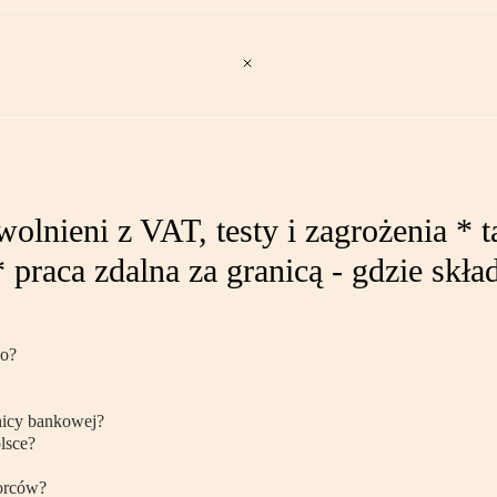
wolnieni z VAT, testy i zagrożenia *
 praca zdalna za granicą - gdzie skł
co?
nicy bankowej?
lsce?
iorców?