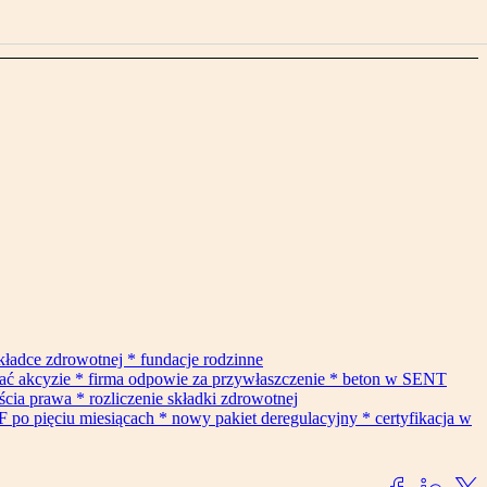
składce zdrowotnej * fundacje rodzinne
gać akcyzie * firma odpowie za przywłaszczenie * beton w SENT
cia prawa * rozliczenie składki zdrowotnej
F po pięciu miesiącach * nowy pakiet deregulacyjny * certyfikacja w