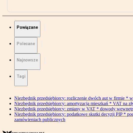
Powiązane
Polecane
Najnowsze
Tagi
Niezbędnik przedsiębiorcy: rozliczenie dwóch aut w firmie * w
Niezbędnik przedsiębiorcy: amortyzacja mieszkań * VAT na z
Niezbędnik przedsiębiorcy: zmiany w VAT * dowody wewnętrzne 
Niezbędnik przedsiębiorcy: podatkowe skutki decyzji PIP * po
zamówieniach publicznych