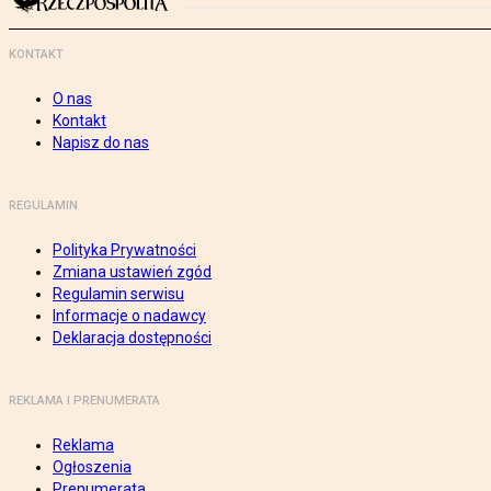
KONTAKT
O nas
Kontakt
Napisz do nas
REGULAMIN
Polityka Prywatności
Zmiana ustawień zgód
Regulamin serwisu
Informacje o nadawcy
Deklaracja dostępności
REKLAMA I PRENUMERATA
Reklama
Ogłoszenia
Prenumerata