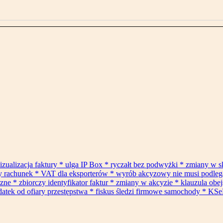
izualizacja faktury * ulga IP Box * ryczałt bez podwyżki * zmiany w 
ły rachunek * VAT dla eksporterów * wyrób akcyzowy nie musi podle
* zbiorczy identyfikator faktur * zmiany w akcyzie * klauzula obejś
datek od ofiary przestępstwa * fiskus śledzi firmowe samochody * KSe