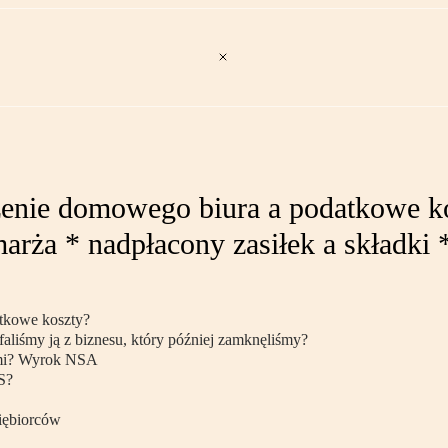
żenie domowego biura a podatkowe ko
arża * nadpłacony zasiłek a składki
tkowe koszty?
faliśmy ją z biznesu, który później zamknęliśmy?
tami? Wyrok NSA
S?
siębiorców