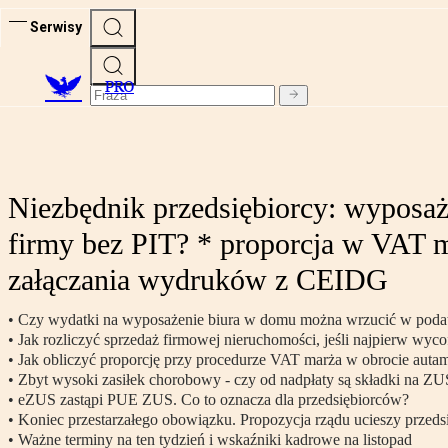
Serwisy
PRO
Niezbędnik przedsiębiorcy: wyposa
firmy bez PIT? * proporcja w VAT m
załączania wydruków z CEIDG
• Czy wydatki na wyposażenie biura w domu można wrzucić w poda
• Jak rozliczyć sprzedaż firmowej nieruchomości, jeśli najpierw wyco
• Jak obliczyć proporcję przy procedurze VAT marża w obrocie au
• Zbyt wysoki zasiłek chorobowy - czy od nadpłaty są składki na ZU
• eZUS zastąpi PUE ZUS. Co to oznacza dla przedsiębiorców?
• Koniec przestarzałego obowiązku. Propozycja rządu ucieszy przed
• Ważne terminy na ten tydzień i wskaźniki kadrowe na listopad