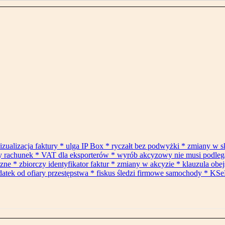
izualizacja faktury * ulga IP Box * ryczałt bez podwyżki * zmiany w 
ły rachunek * VAT dla eksporterów * wyrób akcyzowy nie musi podle
* zbiorczy identyfikator faktur * zmiany w akcyzie * klauzula obejś
datek od ofiary przestępstwa * fiskus śledzi firmowe samochody * KSe