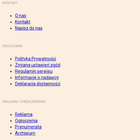
KONTAKT
O nas
Kontakt
Napisz do nas
REGULAMIN
Polityka Prywatności
Zmiana ustawień zgód
Regulamin serwisu
Informacje o nadawcy
Deklaracja dostępności
REKLAMA I PRENUMERATA
Reklama
Ogłoszenia
Prenumerata
Archiwum