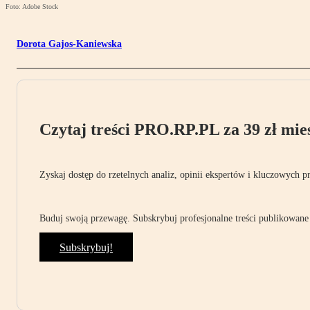
Foto: Adobe Stock
Dorota Gajos-Kaniewska
Czytaj treści PRO.RP.PL za 39 zł mies
Zyskaj dostęp do rzetelnych analiz, opinii ekspertów i kluczowych p
Buduj swoją przewagę. Subskrybuj profesjonalne treści publikowane 
Subskrybuj!