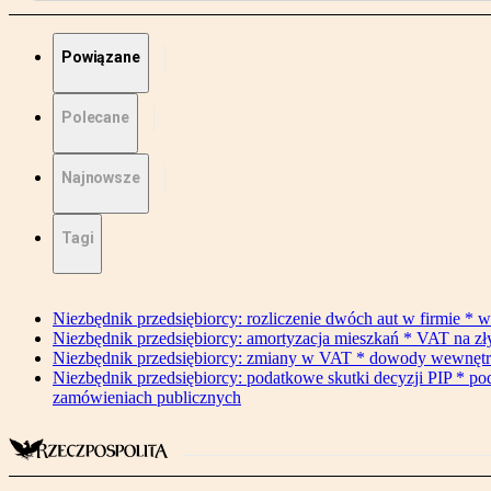
Powiązane
Polecane
Najnowsze
Tagi
Niezbędnik przedsiębiorcy: rozliczenie dwóch aut w firmie * w
Niezbędnik przedsiębiorcy: amortyzacja mieszkań * VAT na z
Niezbędnik przedsiębiorcy: zmiany w VAT * dowody wewnętrzne 
Niezbędnik przedsiębiorcy: podatkowe skutki decyzji PIP * po
zamówieniach publicznych