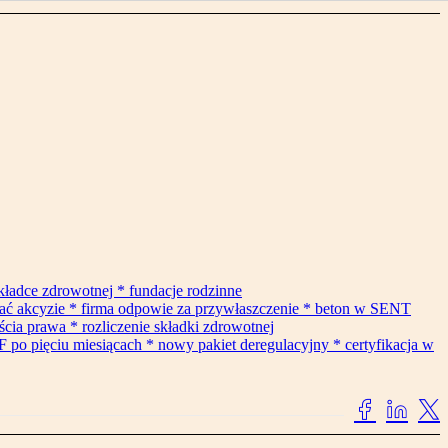
składce zdrowotnej * fundacje rodzinne
gać akcyzie * firma odpowie za przywłaszczenie * beton w SENT
cia prawa * rozliczenie składki zdrowotnej
F po pięciu miesiącach * nowy pakiet deregulacyjny * certyfikacja w