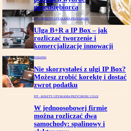
przedsiębiorca
CIT - KOSZTY UZYSKANIA PRZYCHODU
Ulga B+R a IP Box – jak
rozliczać tworzenie i
komercjalizację innowacji
PODATKI
Nie skorzystałeś z ulgi IP Box?
Możesz zrobić korektę i dostać
zwrot podatku
PIT - KOSZTY UZYSKANIA PRZYCHODU I ULGI
W jednoosobowej firmie
można rozliczać dwa
samochody: spalinowy i