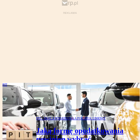
PIT
Julita Karaś-Gasparska: Wykup auta
z leasingu już nie tak korzystny
PIT - SKALA PODATKOWA A PODATEK LINIOWY
Jaką formę opodatkowania
powinien wybrać