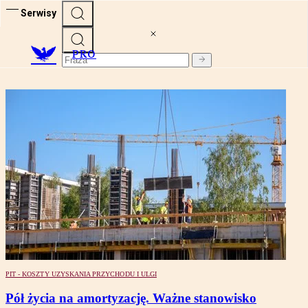
Serwisy
PRO
PIT - KOSZTY UZYSKANIA PRZYCHODU I ULGI
Pół życia na amortyzację. Ważne stanowisko