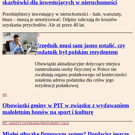
skarbówki dla inwestujących w nieruchomości
Przedsiębiorcy inwestujący w nieruchomości – hale, warsztaty,
biura – muszą je amortyzować. Odpisy zaliczają do kosztów
uzyskania przychodów. Ale aż przez 40 lat.
PIT
Urzędnik musi sam jasno ustalić, czy
podatnik był polskim rezydentem
Obowiązki aktualizacyjne dotyczące miejsca
zamieszkania osoby fizycznej w Polsce nie
zwalniają organu podatkowego od konieczności
ustalenia adresu podatnika dla celów jego
rezydencji podatkowej.
PIT
Obowiązki gminy w PIT w związku z wydawaniem
małoletnim bonów na sport i kulturę
PIT - KOSZTY UZYSKANIA PRZYCHODU I ULGI
Miałeś stłuczkę firmowym autem? Dopłacisz jeszcze