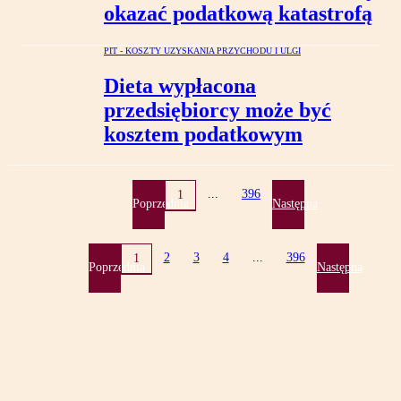
okazać podatkową katastrofą
PIT - KOSZTY UZYSKANIA PRZYCHODU I ULGI
Dieta wypłacona
przedsiębiorcy może być
kosztem podatkowym
...
396
1
Poprzednia
Następna
2
3
4
...
396
1
Poprzednia
Następna