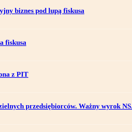
jny biznes pod lupą fiskusa
a fiskusa
ona z PIT
dzielnych przedsiębiorców. Ważny wyrok N