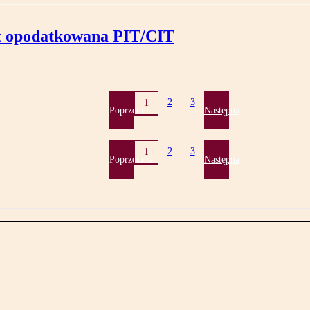
est opodatkowana PIT/CIT
2
3
1
Poprzednia
Następna
2
3
1
Poprzednia
Następna