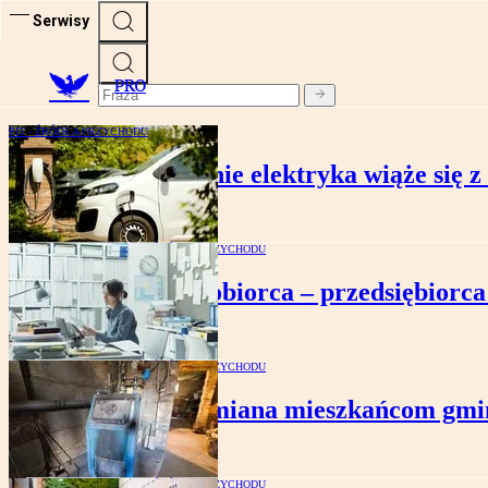
Serwisy
PRO
PIT - ŹRÓDŁA PRZYCHODU
Ryczałt za ładowanie elektryka wiąże się 
PIT - ŹRÓDŁA PRZYCHODU
Zleceniobiorca – przedsiębiorca
PIT - ŹRÓDŁA PRZYCHODU
Czy wymiana mieszkańcom gminy
PIT - ŹRÓDŁA PRZYCHODU