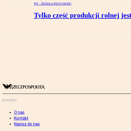
PIT - ŹRÓDŁA PRZYCHODU
Tylko część produkcji rolnej j
KONTAKT
O nas
Kontakt
Napisz do nas