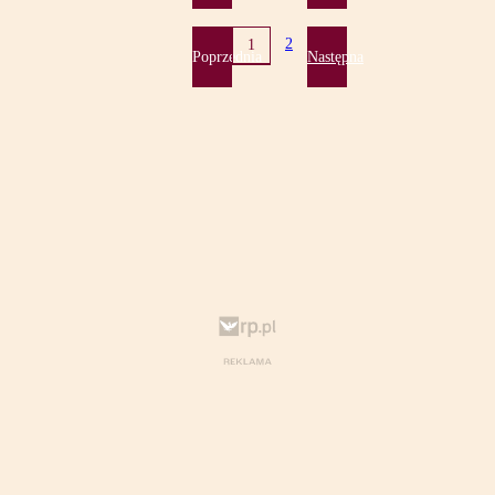
2
1
Poprzednia
Następna