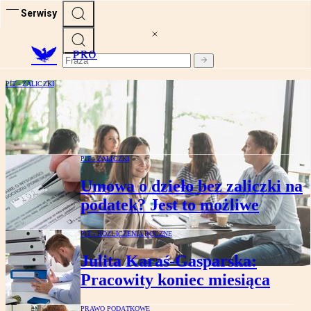
Serwisy
PRO
PIT - ZALICZKI
Czy stypendium stażowe podlega
opodatkowaniu PIT?
PIT - ZALICZKI
Umowa o dzieło bez zaliczki na
podatek? Jest to możliwe
PIT - ROZLICZENIA ROCZNE
Julita Karaś-Gasparska:
Pracowity koniec miesiąca
PRAWO PODATKOWE