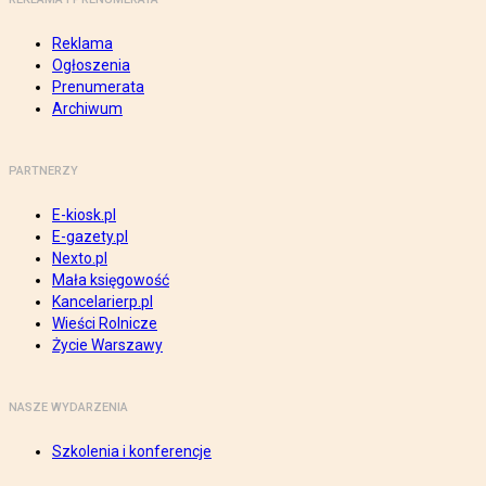
Reklama
Ogłoszenia
Prenumerata
Archiwum
PARTNERZY
E-kiosk.pl
E-gazety.pl
Nexto.pl
Mała księgowość
Kancelarierp.pl
Wieści Rolnicze
Życie Warszawy
NASZE WYDARZENIA
Szkolenia i konferencje