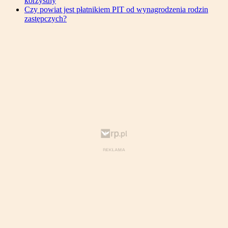
korzystny
Czy powiat jest płatnikiem PIT od wynagrodzenia rodzin
zastępczych?