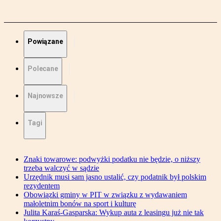
Powiązane
Polecane
Najnowsze
Tagi
Znaki towarowe: podwyżki podatku nie będzie, o niższy
trzeba walczyć w sądzie
Urzędnik musi sam jasno ustalić, czy podatnik był polskim
rezydentem
Obowiązki gminy w PIT w związku z wydawaniem
małoletnim bonów na sport i kulturę
Julita Karaś-Gasparska: Wykup auta z leasingu już nie tak