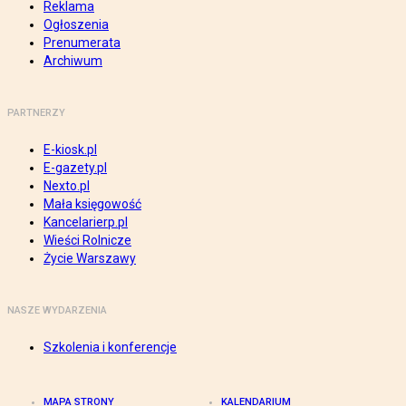
Reklama
Ogłoszenia
Prenumerata
Archiwum
PARTNERZY
E-kiosk.pl
E-gazety.pl
Nexto.pl
Mała księgowość
Kancelarierp.pl
Wieści Rolnicze
Życie Warszawy
NASZE WYDARZENIA
Szkolenia i konferencje
MAPA STRONY
KALENDARIUM