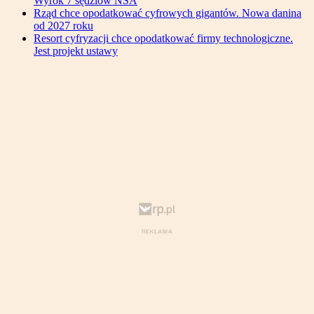
Wyrok 7 sędziów NSA
Rząd chce opodatkować cyfrowych gigantów. Nowa danina
od 2027 roku
Resort cyfryzacji chce opodatkować firmy technologiczne.
Jest projekt ustawy