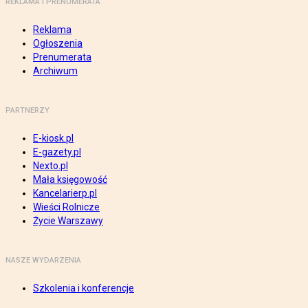
REKLAMA I PRENUMERATA
Reklama
Ogłoszenia
Prenumerata
Archiwum
PARTNERZY
E-kiosk.pl
E-gazety.pl
Nexto.pl
Mała księgowość
Kancelarierp.pl
Wieści Rolnicze
Życie Warszawy
NASZE WYDARZENIA
Szkolenia i konferencje