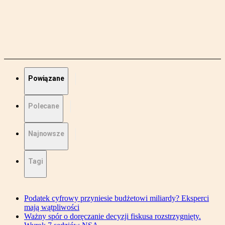
Powiązane
Polecane
Najnowsze
Tagi
Podatek cyfrowy przyniesie budżetowi miliardy? Eksperci
mają wątpliwości
Ważny spór o doręczanie decyzji fiskusa rozstrzygnięty.