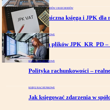
KSIĘGA PRZYCHODÓW I ROZCHODÓW
Elektroniczna księga i JPK dla 
KSIĘGI RACHUNKOWE
Wysyłka plików JPK_KR_PD – dl
KSIĘGI RACHUNKOWE
Polityka rachunkowości – realn
KSIĘGI RACHUNKOWE
Jak księgować zdarzenia w spół