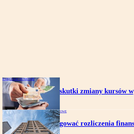
KSIĘGI RACHUNKOWE
MSR 21 – jakie są skutki zmiany kursów 
KSIĘGI RACHUNKOWE
Jak księgować rozliczenia fina