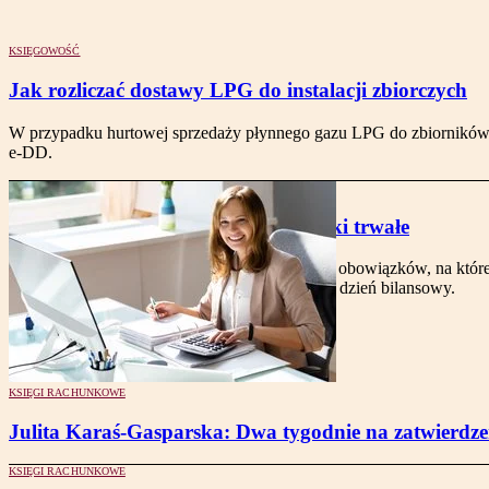
KSIĘGOWOŚĆ
Jak rozliczać dostawy LPG do instalacji zbiorczych
W przypadku hurtowej sprzedaży płynnego gazu LPG do zbiorników z
e-DD.
KSIĘGI RACHUNKOWE
Jak amortyzować środki trwałe
Z amortyzacją wiąże się wiele obowiązków, na któr
sprawozdania finansowego na dzień bilansowy.
KSIĘGI RACHUNKOWE
Julita Karaś-Gasparska: Dwa tygodnie na zatwierdz
KSIĘGI RACHUNKOWE