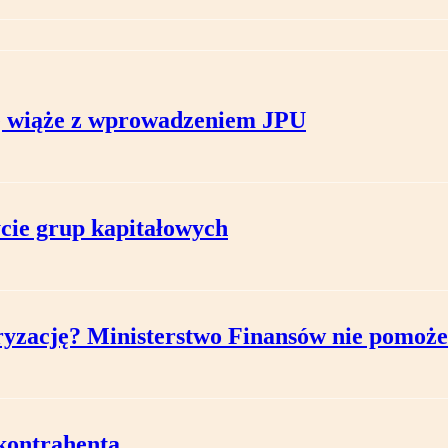
się wiąże z wprowadzeniem JPU
cie grup kapitałowych
ryzację? Ministerstwo Finansów nie pomoże
kontrahenta