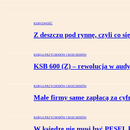
KSIĘGOWOŚĆ
Z deszczu pod rynnę, czyli co 
KSIĘGA PRZYCHODÓW I ROZCHODÓW
KSB 600 (Z) – rewolucja w audy
KSIĘGA PRZYCHODÓW I ROZCHODÓW
Małe firmy same zapłacą za cyf
KSIĘGA PRZYCHODÓW I ROZCHODÓW
W księdze nie musi być PESEL 