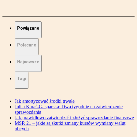
Powiązane
Polecane
Najnowsze
Tagi
Jak amortyzować środki trwałe
Julita Karaś-Gasparska: Dwa tygodnie na zatwierdzenie
sprawozdania
Jak prawidłowo zatwierdzić i złożyć sprawozdanie finansowe
MSR 21 – jakie są skutki zmiany kursów wymiany walut
obcych