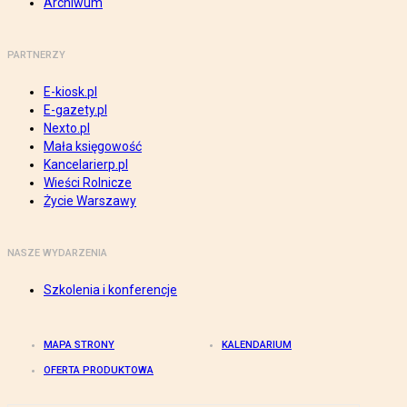
Archiwum
PARTNERZY
E-kiosk.pl
E-gazety.pl
Nexto.pl
Mała księgowość
Kancelarierp.pl
Wieści Rolnicze
Życie Warszawy
NASZE WYDARZENIA
Szkolenia i konferencje
MAPA STRONY
KALENDARIUM
OFERTA PRODUKTOWA