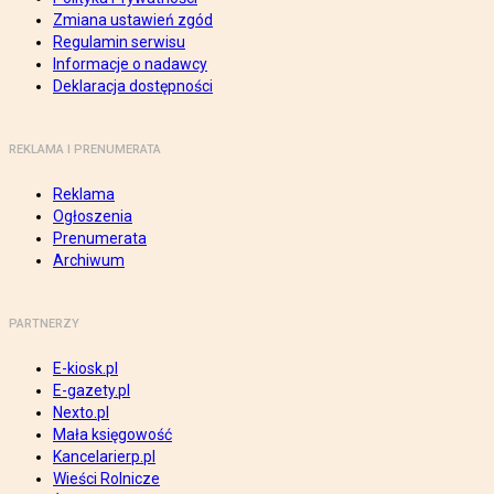
Zmiana ustawień zgód
Regulamin serwisu
Informacje o nadawcy
Deklaracja dostępności
REKLAMA I PRENUMERATA
Reklama
Ogłoszenia
Prenumerata
Archiwum
PARTNERZY
E-kiosk.pl
E-gazety.pl
Nexto.pl
Mała księgowość
Kancelarierp.pl
Wieści Rolnicze