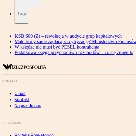
Tagi
KSB 600 (Z) – rewolucja w audycie grup kapitałowych
Małe firmy same zapłacą za cyfryzację? Ministerstwo Finansó
W księdze nie musi być PESEL kontrahenta
Podatkowa księga przychodów i rozchodów – co się zmieniło
KONTAKT
O nas
Kontakt
Napisz do nas
REGULAMIN
Polityka Prywatności