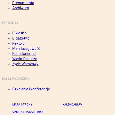
Prenumerata
Archiwum
PARTNERZY
E-kiosk.pl
E-gazety.pl
Nexto.pl
Mała księgowość
Kancelarierp.pl
Wieści Rolnicze
Życie Warszawy
NASZE WYDARZENIA
Szkolenia i konferencje
MAPA STRONY
KALENDARIUM
OFERTA PRODUKTOWA