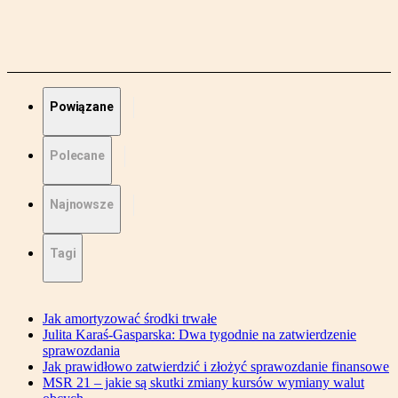
Powiązane
Polecane
Najnowsze
Tagi
Jak amortyzować środki trwałe
Julita Karaś-Gasparska: Dwa tygodnie na zatwierdzenie
sprawozdania
Jak prawidłowo zatwierdzić i złożyć sprawozdanie finansowe
MSR 21 – jakie są skutki zmiany kursów wymiany walut