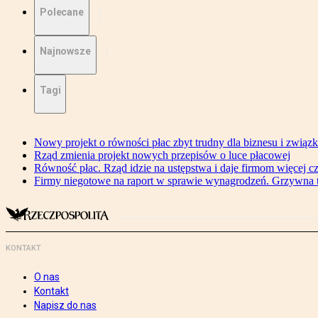
Polecane
Najnowsze
Tagi
Nowy projekt o równości płac zbyt trudny dla biznesu i związ
Rząd zmienia projekt nowych przepisów o luce płacowej
Równość płac. Rząd idzie na ustępstwa i daje firmom więcej c
Firmy niegotowe na raport w sprawie wynagrodzeń. Grzywna to
KONTAKT
O nas
Kontakt
Napisz do nas