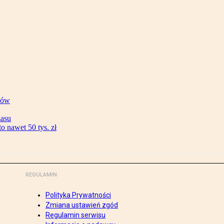
ków
zasu
 nawet 50 tys. zł
REGULAMIN
Polityka Prywatności
Zmiana ustawień zgód
Regulamin serwisu