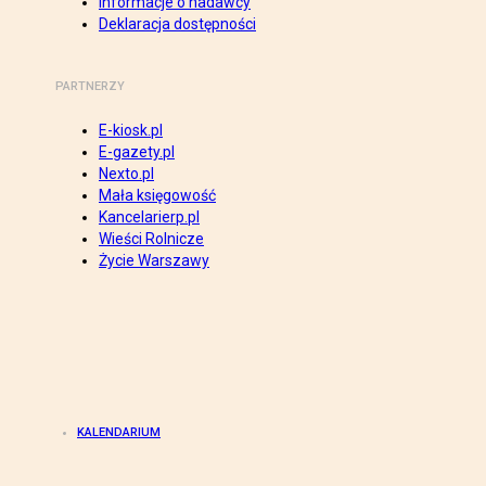
Informacje o nadawcy
Deklaracja dostępności
PARTNERZY
E-kiosk.pl
E-gazety.pl
Nexto.pl
Mała księgowość
Kancelarierp.pl
Wieści Rolnicze
Życie Warszawy
KALENDARIUM