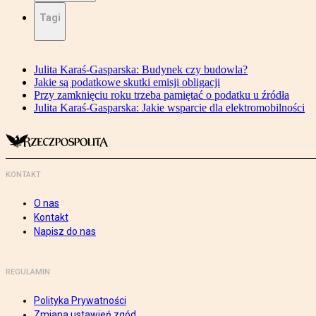
Tagi
Julita Karaś-Gasparska: Budynek czy budowla?
Jakie są podatkowe skutki emisji obligacji
Przy zamknięciu roku trzeba pamiętać o podatku u źródła
Julita Karaś-Gasparska: Jakie wsparcie dla elektromobilności
KONTAKT
O nas
Kontakt
Napisz do nas
REGULAMIN
Polityka Prywatności
Zmiana ustawień zgód