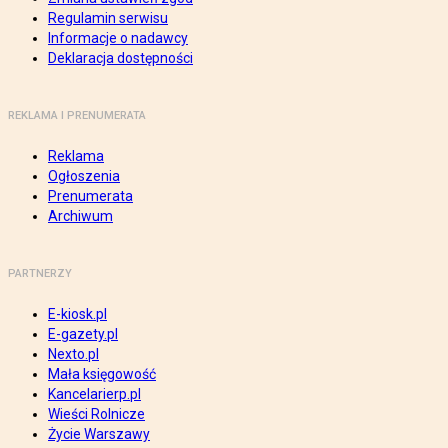
Regulamin serwisu
Informacje o nadawcy
Deklaracja dostępności
REKLAMA I PRENUMERATA
Reklama
Ogłoszenia
Prenumerata
Archiwum
PARTNERZY
E-kiosk.pl
E-gazety.pl
Nexto.pl
Mała księgowość
Kancelarierp.pl
Wieści Rolnicze
Życie Warszawy