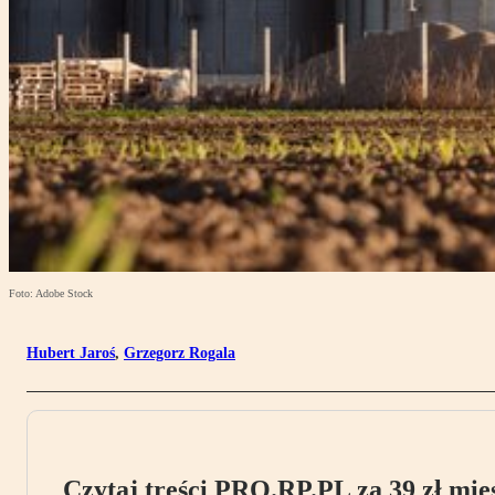
Foto: Adobe Stock
Hubert Jaroś
,
Grzegorz Rogala
Czytaj treści PRO.RP.PL za 39 zł mies