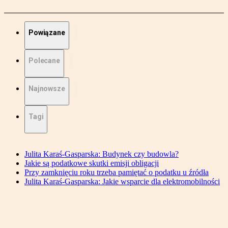
Powiązane
Polecane
Najnowsze
Tagi
Julita Karaś-Gasparska: Budynek czy budowla?
Jakie są podatkowe skutki emisji obligacji
Przy zamknięciu roku trzeba pamiętać o podatku u źródła
Julita Karaś-Gasparska: Jakie wsparcie dla elektromobilności