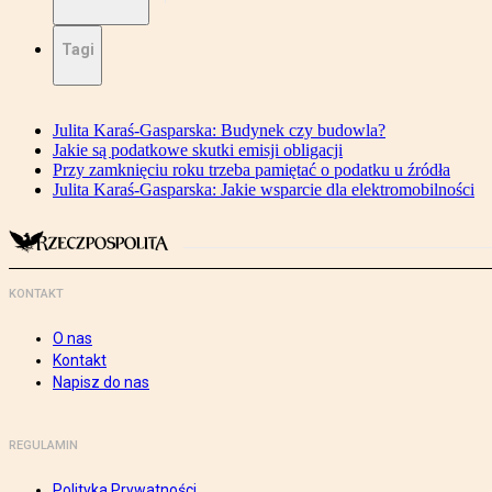
Tagi
Julita Karaś-Gasparska: Budynek czy budowla?
Jakie są podatkowe skutki emisji obligacji
Przy zamknięciu roku trzeba pamiętać o podatku u źródła
Julita Karaś-Gasparska: Jakie wsparcie dla elektromobilności
KONTAKT
O nas
Kontakt
Napisz do nas
REGULAMIN
Polityka Prywatności