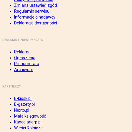
Zmiana ustawień zgód
Regulamin serwisu
Informacje o nadawcy
Deklaracja dostępności
REKLAMA I PRENUMERATA
Reklama
Ogłoszenia
Prenumerata
Archiwum
PARTNERZY
E-kiosk.pl
E-gazety.pl
Nexto.pl
Mała księgowość
Kancelarierp.pl
Wieści Rolnicze