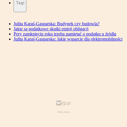
Tagi
Julita Karaś-Gasparska: Budynek czy budowla?
Jakie są podatkowe skutki emisji obligacji
Przy zamknięciu roku trzeba pamiętać o podatku u źródła
Julita Karaś-Gasparska: Jakie wsparcie dla elektromobilności