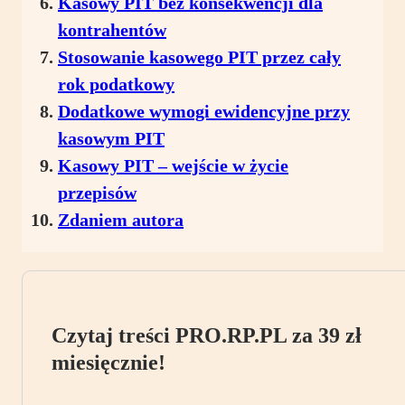
Kasowy PIT bez konsekwencji dla
kontrahentów
Stosowanie kasowego PIT przez cały
rok podatkowy
Dodatkowe wymogi ewidencyjne przy
kasowym PIT
Kasowy PIT – wejście w życie
przepisów
Zdaniem autora
Czytaj treści PRO.RP.PL za 39 zł
miesięcznie!