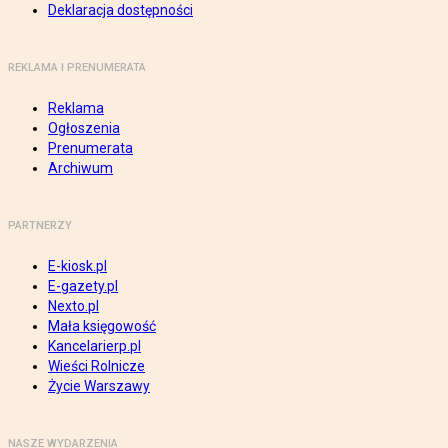
Deklaracja dostępności
REKLAMA I PRENUMERATA
Reklama
Ogłoszenia
Prenumerata
Archiwum
PARTNERZY
E-kiosk.pl
E-gazety.pl
Nexto.pl
Mała księgowość
Kancelarierp.pl
Wieści Rolnicze
Życie Warszawy
NASZE WYDARZENIA