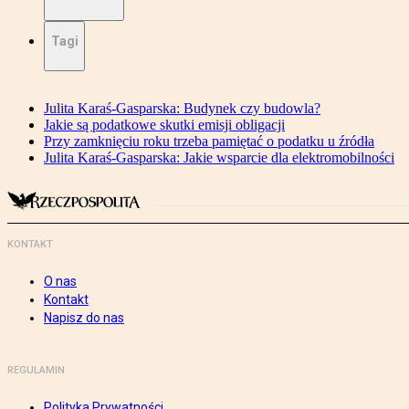
Tagi
Julita Karaś-Gasparska: Budynek czy budowla?
Jakie są podatkowe skutki emisji obligacji
Przy zamknięciu roku trzeba pamiętać o podatku u źródła
Julita Karaś-Gasparska: Jakie wsparcie dla elektromobilności
KONTAKT
O nas
Kontakt
Napisz do nas
REGULAMIN
Polityka Prywatności