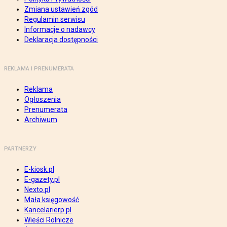
Zmiana ustawień zgód
Regulamin serwisu
Informacje o nadawcy
Deklaracja dostępności
REKLAMA I PRENUMERATA
Reklama
Ogłoszenia
Prenumerata
Archiwum
PARTNERZY
E-kiosk.pl
E-gazety.pl
Nexto.pl
Mała księgowość
Kancelarierp.pl
Wieści Rolnicze