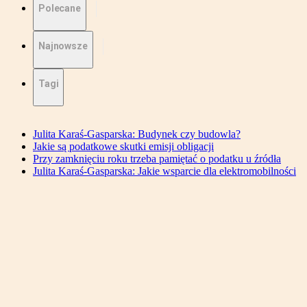
Polecane
Najnowsze
Tagi
Julita Karaś-Gasparska: Budynek czy budowla?
Jakie są podatkowe skutki emisji obligacji
Przy zamknięciu roku trzeba pamiętać o podatku u źródła
Julita Karaś-Gasparska: Jakie wsparcie dla elektromobilności