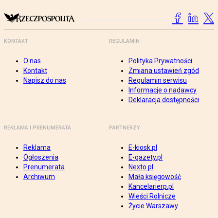
KONTAKT
REGULAMIN
O nas
Polityka Prywatności
Kontakt
Zmiana ustawień zgód
Napisz do nas
Regulamin serwisu
Informacje o nadawcy
Deklaracja dostępności
REKLAMA I PRENUMERATA
PARTNERZY
Reklama
E-kiosk.pl
Ogłoszenia
E-gazety.pl
Prenumerata
Nexto.pl
Archiwum
Mała księgowość
Kancelarierp.pl
Wieści Rolnicze
Życie Warszawy