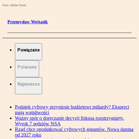
Foto: Adobe Stock
Przemysław Wojtasik
Powiązane
Polecane
Najnowsze
Podatek cyfrowy przyniesie budżetowi miliardy? Eksperci
mają wątpliwości
Ważny spór o doręczanie decyzji fiskusa rozstrzygnięty.
Wyrok 7 sędziów NSA
Rząd chce opodatkować cyfrowych gigantów. Nowa danina
od 2027 roku