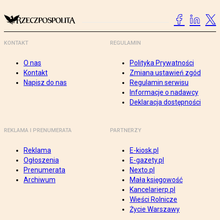
KONTAKT
REGULAMIN
O nas
Polityka Prywatności
Kontakt
Zmiana ustawień zgód
Napisz do nas
Regulamin serwisu
Informacje o nadawcy
Deklaracja dostępności
REKLAMA I PRENUMERATA
PARTNERZY
Reklama
E-kiosk.pl
Ogłoszenia
E-gazety.pl
Prenumerata
Nexto.pl
Archiwum
Mała księgowość
Kancelarierp.pl
Wieści Rolnicze
Życie Warszawy