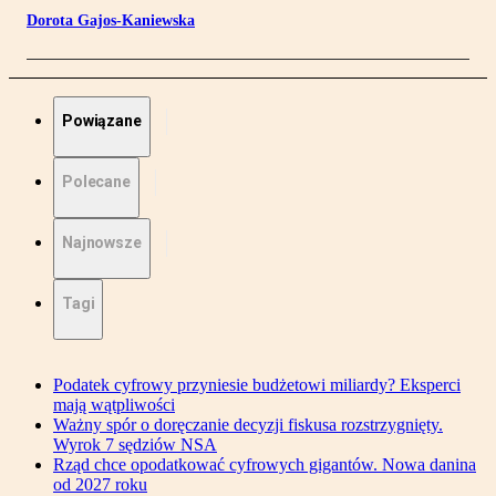
Dorota Gajos-Kaniewska
Powiązane
Polecane
Najnowsze
Tagi
Podatek cyfrowy przyniesie budżetowi miliardy? Eksperci
mają wątpliwości
Ważny spór o doręczanie decyzji fiskusa rozstrzygnięty.
Wyrok 7 sędziów NSA
Rząd chce opodatkować cyfrowych gigantów. Nowa danina
od 2027 roku