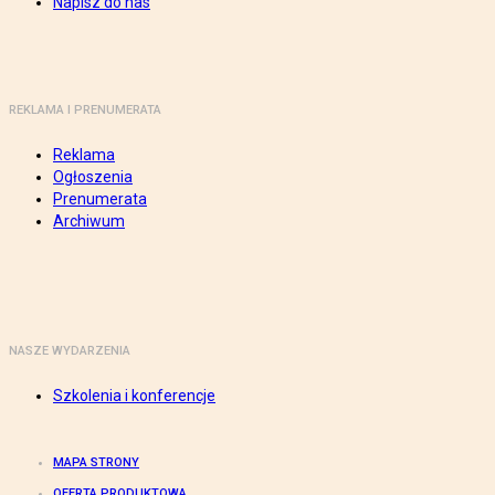
Napisz do nas
REKLAMA I PRENUMERATA
Reklama
Ogłoszenia
Prenumerata
Archiwum
NASZE WYDARZENIA
Szkolenia i konferencje
MAPA STRONY
OFERTA PRODUKTOWA