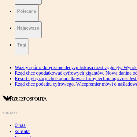
Polecane
Najnowsze
Tagi
Ważny spór o doręczanie decyzji fiskusa rozstrzygnięty. Wyr
Rząd chce opodatkować cyfrowych gigantów. Nowa danina od
Resort cyfryzacji chce opodatkować firmy technologiczne. Jest
Rząd chce podatku cyfrowego. Wicepremier mówi o naśladow
KONTAKT
O nas
Kontakt