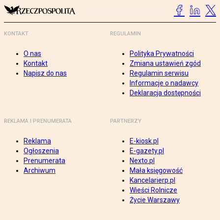
KONTAKT
REGULAMIN
O nas
Polityka Prywatności
Kontakt
Zmiana ustawień zgód
Napisz do nas
Regulamin serwisu
Informacje o nadawcy
Deklaracja dostępności
REKLAMA I PRENUMERATA
PARTNERZY
Reklama
E-kiosk.pl
Ogłoszenia
E-gazety.pl
Prenumerata
Nexto.pl
Archiwum
Mała księgowość
Kancelarierp.pl
Wieści Rolnicze
Życie Warszawy