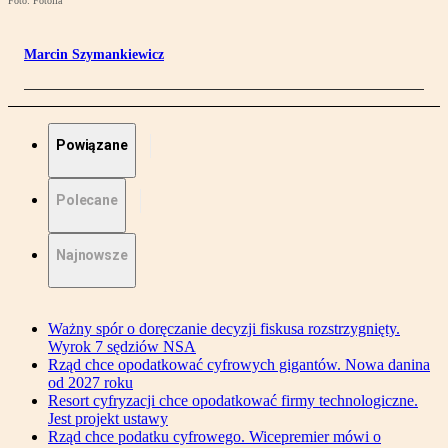
Foto: Fotolia
Marcin Szymankiewicz
Powiązane
Polecane
Najnowsze
Ważny spór o doręczanie decyzji fiskusa rozstrzygnięty.
Wyrok 7 sędziów NSA
Rząd chce opodatkować cyfrowych gigantów. Nowa danina
od 2027 roku
Resort cyfryzacji chce opodatkować firmy technologiczne.
Jest projekt ustawy
Rząd chce podatku cyfrowego. Wicepremier mówi o