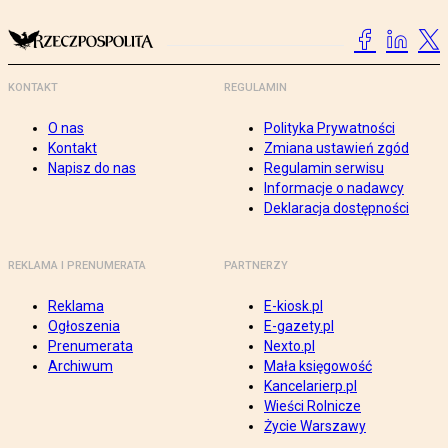
KONTAKT
REGULAMIN
O nas
Polityka Prywatności
Kontakt
Zmiana ustawień zgód
Napisz do nas
Regulamin serwisu
Informacje o nadawcy
Deklaracja dostępności
REKLAMA I PRENUMERATA
PARTNERZY
Reklama
E-kiosk.pl
Ogłoszenia
E-gazety.pl
Prenumerata
Nexto.pl
Archiwum
Mała księgowość
Kancelarierp.pl
Wieści Rolnicze
Życie Warszawy