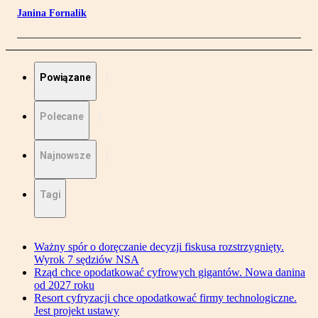
Janina Fornalik
Powiązane
Polecane
Najnowsze
Tagi
Ważny spór o doręczanie decyzji fiskusa rozstrzygnięty.
Wyrok 7 sędziów NSA
Rząd chce opodatkować cyfrowych gigantów. Nowa danina
od 2027 roku
Resort cyfryzacji chce opodatkować firmy technologiczne.
Jest projekt ustawy