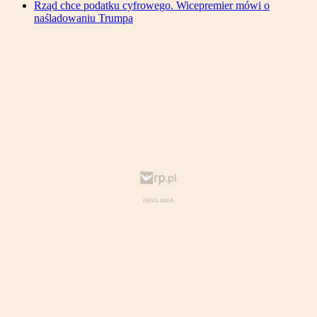
Rząd chce podatku cyfrowego. Wicepremier mówi o
naśladowaniu Trumpa