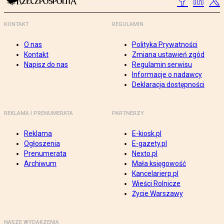
KONTAKT
REGULAMIN
O nas
Polityka Prywatności
Kontakt
Zmiana ustawień zgód
Napisz do nas
Regulamin serwisu
Informacje o nadawcy
Deklaracja dostępności
REKLAMA I PRENUMERATA
PARTNERZY
Reklama
E-kiosk.pl
Ogłoszenia
E-gazety.pl
Prenumerata
Nexto.pl
Archiwum
Mała księgowość
Kancelarierp.pl
Wieści Rolnicze
Życie Warszawy
NASZE WYDARZENIA