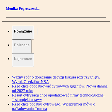
Monika Pogroszewska
Powiązane
Polecane
Najnowsze
Ważny spór o doręczanie decyzji fiskusa rozstrzygnięty.
Wyrok 7 sędziów NSA
Rząd chce opodatkować cyfrowych gigantów. Nowa danina
od 2027 roku
Resort cyfryzacji chce opodatkować firmy technologiczne.
Jest projekt ustawy
Rząd chce podatku cyfrowego. Wicepremier mówi o
naśladowaniu Trumpa