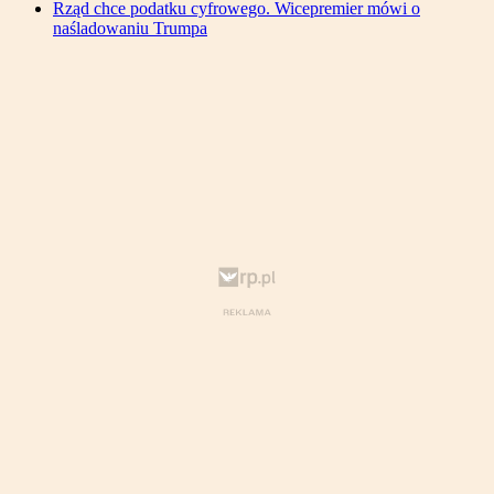
Rząd chce podatku cyfrowego. Wicepremier mówi o
naśladowaniu Trumpa