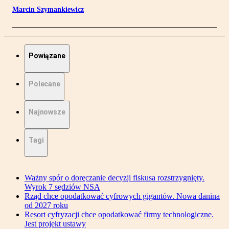
Marcin Szymankiewicz
Powiązane
Polecane
Najnowsze
Tagi
Ważny spór o doręczanie decyzji fiskusa rozstrzygnięty.
Wyrok 7 sędziów NSA
Rząd chce opodatkować cyfrowych gigantów. Nowa danina
od 2027 roku
Resort cyfryzacji chce opodatkować firmy technologiczne.
Jest projekt ustawy