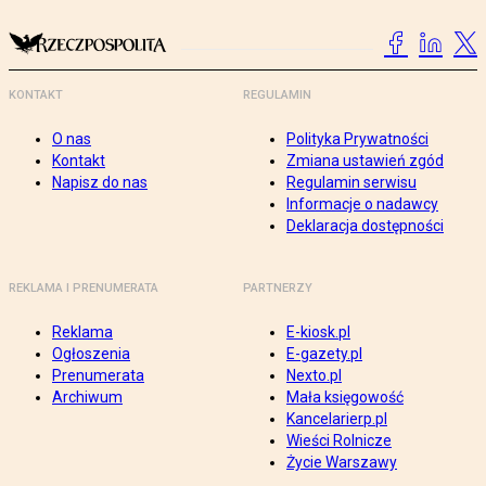
KONTAKT
REGULAMIN
O nas
Polityka Prywatności
Kontakt
Zmiana ustawień zgód
Napisz do nas
Regulamin serwisu
Informacje o nadawcy
Deklaracja dostępności
REKLAMA I PRENUMERATA
PARTNERZY
Reklama
E-kiosk.pl
Ogłoszenia
E-gazety.pl
Prenumerata
Nexto.pl
Archiwum
Mała księgowość
Kancelarierp.pl
Wieści Rolnicze
Życie Warszawy