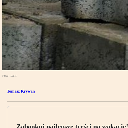
Foto: 123RF
Tomasz Krywan
Zabookuj najlepsze treści na wakacje