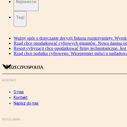
Najnowsze
Tagi
Ważny spór o doręczanie decyzji fiskusa rozstrzygnięty. Wyr
Rząd chce opodatkować cyfrowych gigantów. Nowa danina od
Resort cyfryzacji chce opodatkować firmy technologiczne. Jest
Rząd chce podatku cyfrowego. Wicepremier mówi o naśladow
KONTAKT
O nas
Kontakt
Napisz do nas
REGULAMIN