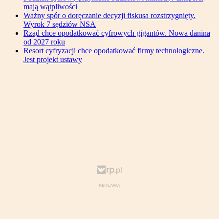
mają wątpliwości
Ważny spór o doręczanie decyzji fiskusa rozstrzygnięty.
Wyrok 7 sędziów NSA
Rząd chce opodatkować cyfrowych gigantów. Nowa danina
od 2027 roku
Resort cyfryzacji chce opodatkować firmy technologiczne.
Jest projekt ustawy