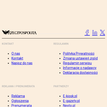
KONTAKT
REGULAMIN
O nas
Polityka Prywatności
Kontakt
Zmiana ustawień zgód
Napisz do nas
Regulamin serwisu
Informacje o nadawcy
Deklaracja dostępności
REKLAMA I PRENUMERATA
PARTNERZY
Reklama
E-kiosk.pl
Ogłoszenia
E-gazety.pl
Prenumerata
Nexto.pl