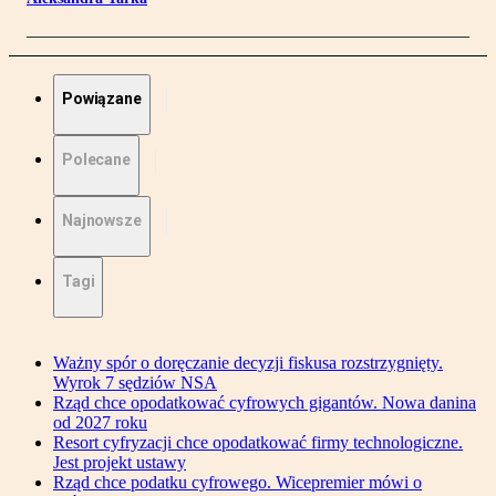
Powiązane
Polecane
Najnowsze
Tagi
Ważny spór o doręczanie decyzji fiskusa rozstrzygnięty.
Wyrok 7 sędziów NSA
Rząd chce opodatkować cyfrowych gigantów. Nowa danina
od 2027 roku
Resort cyfryzacji chce opodatkować firmy technologiczne.
Jest projekt ustawy
Rząd chce podatku cyfrowego. Wicepremier mówi o