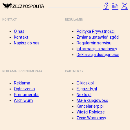
KONTAKT
REGULAMIN
O nas
Polityka Prywatności
Kontakt
Zmiana ustawień zgód
Napisz do nas
Regulamin serwisu
Informacje o nadawcy
Deklaracja dostępności
REKLAMA I PRENUMERATA
PARTNERZY
Reklama
E-kiosk.pl
Ogłoszenia
E-gazety.pl
Prenumerata
Nexto.pl
Archiwum
Mała księgowość
Kancelarierp.pl
Wieści Rolnicze
Życie Warszawy