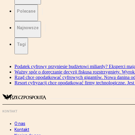
Polecane
Najnowsze
Tagi
Podatek cyfrowy przyniesie budżetowi miliardy? Eksperci maj
Ważny spór o doręczanie decyzji fiskusa rozstrzygnięty. Wyr
Rząd chce opodatkować cyfrowych gigantów. Nowa danina od
Resort cyfryzacji chce opodatkować firmy technologiczne. Jest
KONTAKT
O nas
Kontakt