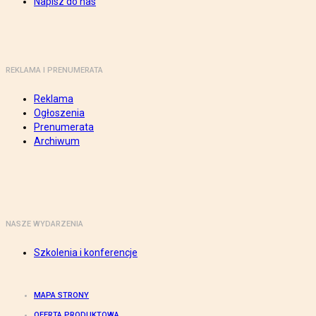
Napisz do nas
REKLAMA I PRENUMERATA
Reklama
Ogłoszenia
Prenumerata
Archiwum
NASZE WYDARZENIA
Szkolenia i konferencje
MAPA STRONY
OFERTA PRODUKTOWA