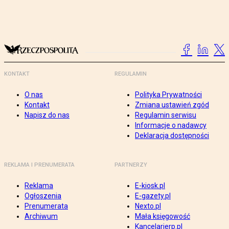
KONTAKT
REGULAMIN
O nas
Polityka Prywatności
Kontakt
Zmiana ustawień zgód
Napisz do nas
Regulamin serwisu
Informacje o nadawcy
Deklaracja dostępności
REKLAMA I PRENUMERATA
PARTNERZY
Reklama
E-kiosk.pl
Ogłoszenia
E-gazety.pl
Prenumerata
Nexto.pl
Archiwum
Mała księgowość
Kancelarierp.pl