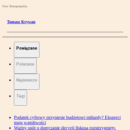
Foto: Rzeczpospolita
Tomasz Krywan
Powiązane
Polecane
Najnowsze
Tagi
Podatek cyfrowy przyniesie budżetowi miliardy? Eksperci
mają wątpliwości
Ważny spór o doręczanie decyzji fiskusa rozstrzygnięty.