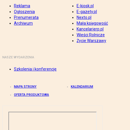
Reklama
E-kiosk.pl
Ogłoszenia
E-gazety.pl
Prenumerata
Nexto.pl
Archiwum
Mała księgowość
Kancelarierp.pl
Wieści Rolnicze
Życie Warszawy
NASZE WYDARZENIA
Szkolenia i konferencje
MAPA STRONY
KALENDARIUM
OFERTA PRODUKTOWA