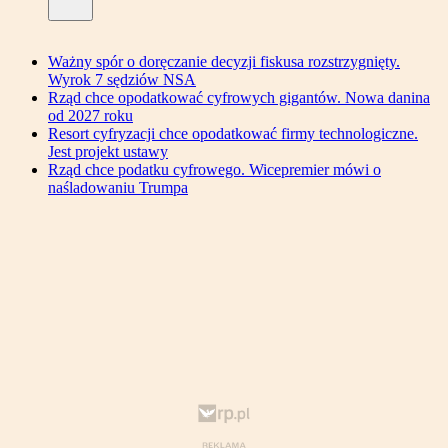
Ważny spór o doręczanie decyzji fiskusa rozstrzygnięty.
Wyrok 7 sędziów NSA
Rząd chce opodatkować cyfrowych gigantów. Nowa danina
od 2027 roku
Resort cyfryzacji chce opodatkować firmy technologiczne.
Jest projekt ustawy
Rząd chce podatku cyfrowego. Wicepremier mówi o
naśladowaniu Trumpa