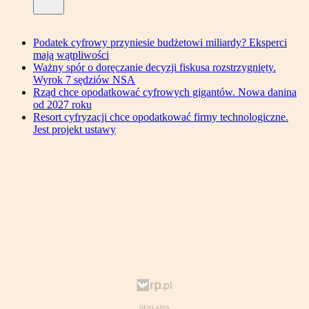
Podatek cyfrowy przyniesie budżetowi miliardy? Eksperci
mają wątpliwości
Ważny spór o doręczanie decyzji fiskusa rozstrzygnięty.
Wyrok 7 sędziów NSA
Rząd chce opodatkować cyfrowych gigantów. Nowa danina
od 2027 roku
Resort cyfryzacji chce opodatkować firmy technologiczne.
Jest projekt ustawy