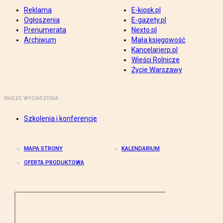
Reklama
E-kiosk.pl
Ogłoszenia
E-gazety.pl
Prenumerata
Nexto.pl
Archiwum
Mała księgowość
Kancelarierp.pl
Wieści Rolnicze
Życie Warszawy
NASZE WYDARZENIA
Szkolenia i konferencje
MAPA STRONY
KALENDARIUM
OFERTA PRODUKTOWA