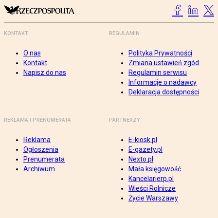
KONTAKT
REGULAMIN
O nas
Polityka Prywatności
Kontakt
Zmiana ustawień zgód
Napisz do nas
Regulamin serwisu
Informacje o nadawcy
Deklaracja dostępności
REKLAMA I PRENUMERATA
PARTNERZY
Reklama
E-kiosk.pl
Ogłoszenia
E-gazety.pl
Prenumerata
Nexto.pl
Archiwum
Mała księgowość
Kancelarierp.pl
Wieści Rolnicze
Życie Warszawy