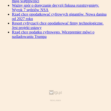
mają wątpliwości
Ważny spór o doręczanie decyzji fiskusa rozstrzygnięty.
Wyrok 7 sędziów NSA
Rząd chce opodatkować cyfrowych gigantów. Nowa danina
od 2027 roku
Resort cyfryzacji chce opodatkować firmy technologiczne.
Jest projekt ustawy
Rząd chce podatku cyfrowego. Wicepremier mówi o
naśladowaniu Trumpa