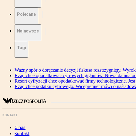
Polecane
Najnowsze
Tagi
Ważny spór o doręczanie decyzji fiskusa rozstrzygnięty. Wyr
Rząd chce opodatkować cyfrowych gigantów. Nowa danina od
Resort cyfryzacji chce opodatkować firmy technologiczne. Jest
Rząd chce podatku cyfrowego. Wicepremier mówi o naśladow
KONTAKT
O nas
Kontakt