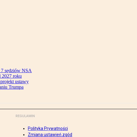
ok 7 sędziów NSA
 2027 roku
 projekt ustawy
aniu Trumpa
REGULAMIN
Polityka Prywatności
Zmiana ustawień zgód