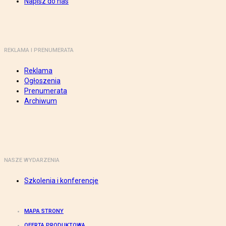
Napisz do nas
REKLAMA I PRENUMERATA
Reklama
Ogłoszenia
Prenumerata
Archiwum
NASZE WYDARZENIA
Szkolenia i konferencje
MAPA STRONY
OFERTA PRODUKTOWA