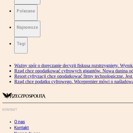
Polecane
Najnowsze
Tagi
Ważny spór o doręczanie decyzji fiskusa rozstrzygnięty. Wyr
Rząd chce opodatkować cyfrowych gigantów. Nowa danina od
Resort cyfryzacji chce opodatkować firmy technologiczne. Jest
Rząd chce podatku cyfrowego. Wicepremier mówi o naśladow
KONTAKT
O nas
Kontakt