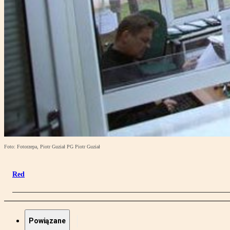
Foto: Fotorzepa, Piotr Guział PG Piotr Guział
Red
Powiązane